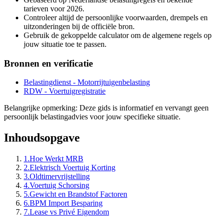
tarieven voor 2026.
Controleer altijd de persoonlijke voorwaarden, drempels en
uitzonderingen bij de officiële bron.
Gebruik de gekoppelde calculator om de algemene regels op
jouw situatie toe te passen.
Bronnen en verificatie
Belastingdienst - Motorrijtuigenbelasting
RDW - Voertuigregistratie
Belangrijke opmerking
:
Deze gids is informatief en vervangt geen
persoonlijk belastingadvies voor jouw specifieke situatie.
Inhoudsopgave
1
.
Hoe Werkt MRB
2
.
Elektrisch Voertuig Korting
3
.
Oldtimervrijstelling
4
.
Voertuig Schorsing
5
.
Gewicht en Brandstof Factoren
6
.
BPM Import Besparing
7
.
Lease vs Privé Eigendom