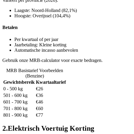
Varieert per provincie (2026):
Laagste: Noord-Holland (82,1%)
Hoogste: Overijssel (104,4%)
Betalen
Per kwartaal of per jaar
Jaarbetaling: Kleine korting
Automatische incasso aanbevolen
Gebruik onze MRB-calculator voor exacte bedragen.
MRB Basistarief Voorbeelden
(Benzine)
Gewichtsbereik
Kwartaaltarief
0 - 500 kg
€26
501 - 600 kg
€36
601 - 700 kg
€46
701 - 800 kg
€60
801 - 900 kg
€77
2
.
Elektrisch Voertuig Korting