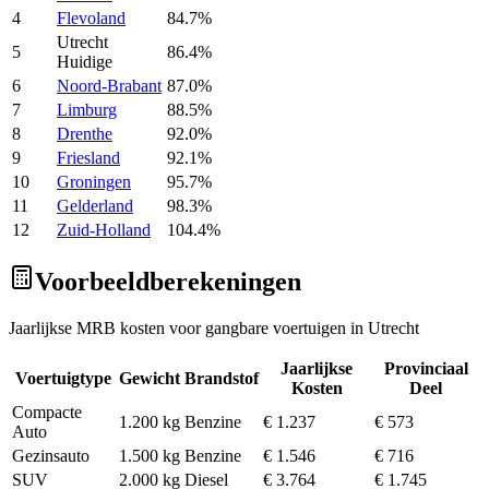
4
Flevoland
84.7
%
Utrecht
5
86.4
%
Huidige
6
Noord-Brabant
87.0
%
7
Limburg
88.5
%
8
Drenthe
92.0
%
9
Friesland
92.1
%
10
Groningen
95.7
%
11
Gelderland
98.3
%
12
Zuid-Holland
104.4
%
Voorbeeldberekeningen
Jaarlijkse MRB kosten voor gangbare voertuigen in Utrecht
Jaarlijkse
Provinciaal
Voertuigtype
Gewicht
Brandstof
Kosten
Deel
Compacte
1.200
kg
Benzine
€ 1.237
€ 573
Auto
Gezinsauto
1.500
kg
Benzine
€ 1.546
€ 716
SUV
2.000
kg
Diesel
€ 3.764
€ 1.745