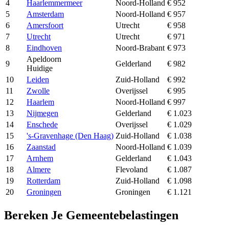
4
Haarlemmermeer
Noord-Holland
€ 952
5
Amsterdam
Noord-Holland
€ 957
6
Amersfoort
Utrecht
€ 958
7
Utrecht
Utrecht
€ 971
8
Eindhoven
Noord-Brabant
€ 973
Apeldoorn
9
Gelderland
€ 982
Huidige
10
Leiden
Zuid-Holland
€ 992
11
Zwolle
Overijssel
€ 995
12
Haarlem
Noord-Holland
€ 997
13
Nijmegen
Gelderland
€ 1.023
14
Enschede
Overijssel
€ 1.029
15
's-Gravenhage (Den Haag)
Zuid-Holland
€ 1.038
16
Zaanstad
Noord-Holland
€ 1.039
17
Arnhem
Gelderland
€ 1.043
18
Almere
Flevoland
€ 1.087
19
Rotterdam
Zuid-Holland
€ 1.098
20
Groningen
Groningen
€ 1.121
Bereken Je Gemeentebelastingen