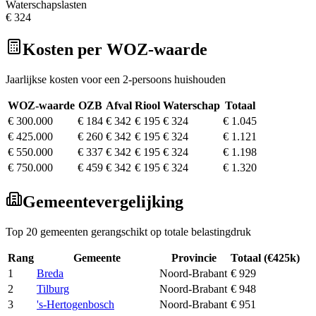
Waterschapslasten
€ 324
Kosten per WOZ-waarde
Jaarlijkse kosten voor een 2-persoons huishouden
WOZ-waarde
OZB
Afval
Riool
Waterschap
Totaal
€ 300.000
€ 184
€ 342
€ 195
€ 324
€ 1.045
€ 425.000
€ 260
€ 342
€ 195
€ 324
€ 1.121
€ 550.000
€ 337
€ 342
€ 195
€ 324
€ 1.198
€ 750.000
€ 459
€ 342
€ 195
€ 324
€ 1.320
Gemeentevergelijking
Top 20 gemeenten gerangschikt op totale belastingdruk
Rang
Gemeente
Provincie
Totaal (€425k)
1
Breda
Noord-Brabant
€ 929
2
Tilburg
Noord-Brabant
€ 948
3
's-Hertogenbosch
Noord-Brabant
€ 951