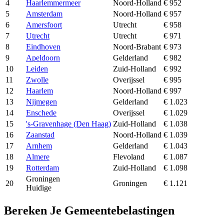
4
Haarlemmermeer
Noord-Holland
€ 952
5
Amsterdam
Noord-Holland
€ 957
6
Amersfoort
Utrecht
€ 958
7
Utrecht
Utrecht
€ 971
8
Eindhoven
Noord-Brabant
€ 973
9
Apeldoorn
Gelderland
€ 982
10
Leiden
Zuid-Holland
€ 992
11
Zwolle
Overijssel
€ 995
12
Haarlem
Noord-Holland
€ 997
13
Nijmegen
Gelderland
€ 1.023
14
Enschede
Overijssel
€ 1.029
15
's-Gravenhage (Den Haag)
Zuid-Holland
€ 1.038
16
Zaanstad
Noord-Holland
€ 1.039
17
Arnhem
Gelderland
€ 1.043
18
Almere
Flevoland
€ 1.087
19
Rotterdam
Zuid-Holland
€ 1.098
Groningen
20
Groningen
€ 1.121
Huidige
Bereken Je Gemeentebelastingen